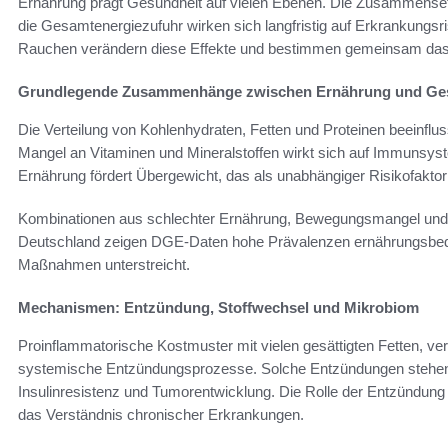
Ernährung prägt Gesundheit auf vielen Ebenen. Die Zusammenset
die Gesamtenergiezufuhr wirken sich langfristig auf Erkrankungsr
Rauchen verändern diese Effekte und bestimmen gemeinsam das i
Grundlegende Zusammenhänge zwischen Ernährung und Ge
Die Verteilung von Kohlenhydraten, Fetten und Proteinen beeinflus
Mangel an Vitaminen und Mineralstoffen wirkt sich auf Immunsyst
Ernährung fördert Übergewicht, das als unabhängiger Risikofaktor
Kombinationen aus schlechter Ernährung, Bewegungsmangel und 
Deutschland zeigen DGE-Daten hohe Prävalenzen ernährungsbedin
Maßnahmen unterstreicht.
Mechanismen: Entzündung, Stoffwechsel und Mikrobiom
Proinflammatorische Kostmuster mit vielen gesättigten Fetten, ve
systemische Entzündungsprozesse. Solche Entzündungen stehen
Insulinresistenz und Tumorentwicklung. Die Rolle der Entzündung 
das Verständnis chronischer Erkrankungen.