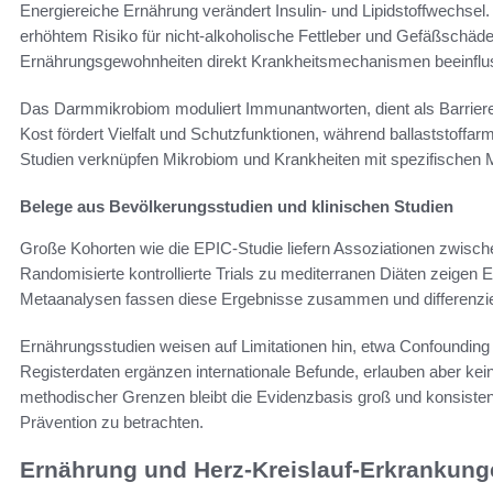
Energiereiche Ernährung verändert Insulin- und Lipidstoffwechsel. 
erhöhtem Risiko für nicht-alkoholische Fettleber und Gefäßschäd
Ernährungsgewohnheiten direkt Krankheitsmechanismen beeinflu
Das Darmmikrobiom moduliert Immunantworten, dient als Barriere 
Kost fördert Vielfalt und Schutzfunktionen, während ballaststoffa
Studien verknüpfen Mikrobiom und Krankheiten mit spezifischen M
Belege aus Bevölkerungsstudien und klinischen Studien
Große Kohorten wie die EPIC-Studie liefern Assoziationen zwis
Randomisierte kontrollierte Trials zu mediterranen Diäten zeigen 
Metaanalysen fassen diese Ergebnisse zusammen und differenzier
Ernährungsstudien weisen auf Limitationen hin, etwa Confoundin
Registerdaten ergänzen internationale Befunde, erlauben aber ke
methodischer Grenzen bleibt die Evidenzbasis groß und konsisten
Prävention zu betrachten.
Ernährung und Herz-Kreislauf-Erkrankunge