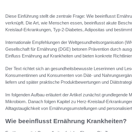
Diese Einführung stellt die zentrale Frage: Wie beeinflusst Ernä
verknüpft. Die Art, wie Menschen essen, beeinflusst akute Besc
Kreislauf-Erkrankungen, Typ-2-Diabetes, Adipositas und bestimmt
Internationale Empfehlungen der Weltgesundheitsorganisation (WH
Gesellschaft für Ernährung (DGE) betonen Prävention durch aus
Einfluss Ernährung auf Krankheiten und bieten konkrete Richtlini
Der Text richtet sich an gesundheitsbewusste Leserinnen und L
Konsumentinnen und Konsumenten von Diät- und Nahrungsergänzung
liefern und später praktische Produktbewertungen und Diätstrateg
Im folgenden Aufbau erläutert der Artikel zunächst grundlegend
Mikrobiom. Danach folgen Kapitel zu Herz-Kreislauf-Erkrankunge
Alltagstauglichkeit von Ernährungsumstellungen und personalisier
Wie beeinflusst Ernährung Krankheiten?