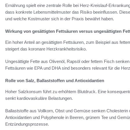
Ernährung spielt eine zentrale Rolle bei Herz-Kreislauf-Erkrankun
dass konkrete Lebensmittelmuster das Risiko beeinflussen. Dieser 
und welche Kostmuster sich in der Praxis bewährt haben.
Wirkung von gesättigten Fettsäuren versus ungesättigten Fet
Ein hoher Anteil an gesättigten Fettsäuren, zum Beispiel aus fette
steigert das koronare Herzkrankheitsrisiko.
Ungesättigte Fette aus Olivenöl, Rapsöl oder fettem Fisch senken
Fettsäuren wie EPA und DHA sind besonders relevant für die Her
Rolle von Salz, Ballaststoffen und Antioxidantien
Hoher Salzkonsum führt zu erhöhtem Blutdruck. Eine konsequente
senkt kardiovaskuläre Belastungen.
Ballaststoffe aus Vollkorn, Obst und Gemüse senken Cholesterin u
Antioxidantien und Polyphenole in Beeren, grünem Tee und Gemüs
Entzündungsprozesse.