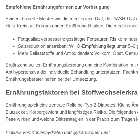
Empfohlene Ernährungsformen zur Vorbeugung
Evidenzbasierte Muster wie die mediterrane Diät, die DASH-Diät 
Herz-Kreislauf-Erkrankungen Ernährung-Risiken. Die mediterrane 
Fettqualität verbessern: gesättigte Fettsäuren Risiko minder
Salzreduktion anstreben: WHO-Empfehlung liegt unter 5–6 g
Mehr Ballaststoffe und Antioxidantien: Vollkorn, Obst, Gemü
Ergänzend sollten Ernährungsberatung und eine Kombination mit 
Antihypertensiva die individuelle Behandlung unterstützen. Fachk
Ernährungsberater helfen bei der Umsetzung.
Ernährungsfaktoren bei Stoffwechselerkr
Ernährung spielt eine zentrale Rolle bei Typ‑2‑Diabetes. Kleine Ä
Blutzucker, Körpergewicht und langfristiges Risiko. Die folgenden
Fette wirken und welche Diätstrategien in der Praxis zum Trage
Einfluss von Kohlenhydraten und glykämischer Last