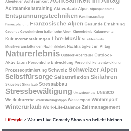
Achtsamkeit im Alltag
Achtsamkeit
Abenteuer
Achtsamkeitstraining
Aktivurlaub
Alpen
Alpenpanorama
Entspannungstechniken
Familienausflug
Französische Alpen
Gesunde Ernährung
Finanzplanung
Gesunde Gewohnheiten
Italienische Alpen
Kinoerlebnis
Kulturevents
Live-Musik
Kulturveranstaltungen
Musikfestivals
Nachhaltigkeit im Alltag
Musikveranstaltungen
Nachhaltigkeit
Naturerlebnis
Outdoor-
Outdoor-Abenteuer
Aktivitäten
Persönliche Entwicklung
Persönlichkeitsentwicklung
Schweizer Alpen
Schweiz
Prozessoptimierung
Selbstfürsorge
Skifahren
Selbstreflexion
Stressabbau
Skigebiet
Skiurlaub
Stressbewältigung
UNESCO-
Umweltschutz
Wintersport
Weltkulturerbe
Wassersport
Veranstaltungstipps
Winterurlaub
Zeitmanagement
Work-Life-Balance
Lifestyle
>
Warum Live Comedy Shows so beliebt bleiben