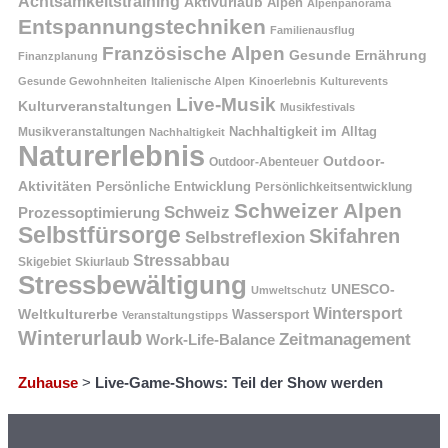
Achtsamkeitstraining
Aktivurlaub
Alpen
Alpenpanorama
Entspannungstechniken
Familienausflug
Französische Alpen
Gesunde Ernährung
Finanzplanung
Gesunde Gewohnheiten
Italienische Alpen
Kinoerlebnis
Kulturevents
Live-Musik
Kulturveranstaltungen
Musikfestivals
Nachhaltigkeit im Alltag
Musikveranstaltungen
Nachhaltigkeit
Naturerlebnis
Outdoor-
Outdoor-Abenteuer
Aktivitäten
Persönliche Entwicklung
Persönlichkeitsentwicklung
Schweizer Alpen
Schweiz
Prozessoptimierung
Selbstfürsorge
Skifahren
Selbstreflexion
Stressabbau
Skigebiet
Skiurlaub
Stressbewältigung
UNESCO-
Umweltschutz
Wintersport
Weltkulturerbe
Wassersport
Veranstaltungstipps
Winterurlaub
Zeitmanagement
Work-Life-Balance
Zuhause
>
Live-Game-Shows: Teil der Show werden