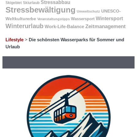
Stressabbau
Skigebiet
Skiurlaub
Stressbewältigung
UNESCO-
Umweltschutz
Wintersport
Weltkulturerbe
Wassersport
Veranstaltungstipps
Winterurlaub
Zeitmanagement
Work-Life-Balance
Lifestyle
>
Die schönsten Wasserparks für Sommer und
Urlaub