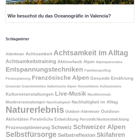
Wie besuchst du das Oceanogràfic in Valencia?
Schlagwörter
Achtsamkeit im Alltag
Achtsamkeit
Abenteuer
Achtsamkeitstraining
Aktivurlaub
Alpen
Alpenpanorama
Entspannungstechniken
Familienausflug
Französische Alpen
Gesunde Ernährung
Finanzplanung
Gesunde Gewohnheiten
Italienische Alpen
Kinoerlebnis
Kulturevents
Live-Musik
Kulturveranstaltungen
Musikfestivals
Nachhaltigkeit im Alltag
Musikveranstaltungen
Nachhaltigkeit
Naturerlebnis
Outdoor-
Outdoor-Abenteuer
Aktivitäten
Persönliche Entwicklung
Persönlichkeitsentwicklung
Schweizer Alpen
Schweiz
Prozessoptimierung
Selbstfürsorge
Skifahren
Selbstreflexion