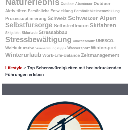
Naturerlebnis
Outdoor-
Outdoor-Abenteuer
Aktivitäten
Persönliche Entwicklung
Persönlichkeitsentwicklung
Schweizer Alpen
Schweiz
Prozessoptimierung
Selbstfürsorge
Skifahren
Selbstreflexion
Stressabbau
Skigebiet
Skiurlaub
Stressbewältigung
UNESCO-
Umweltschutz
Wintersport
Weltkulturerbe
Wassersport
Veranstaltungstipps
Winterurlaub
Zeitmanagement
Work-Life-Balance
Lifestyle
>
Top Sehenswürdigkeiten mit beeindruckenden
Führungen erleben