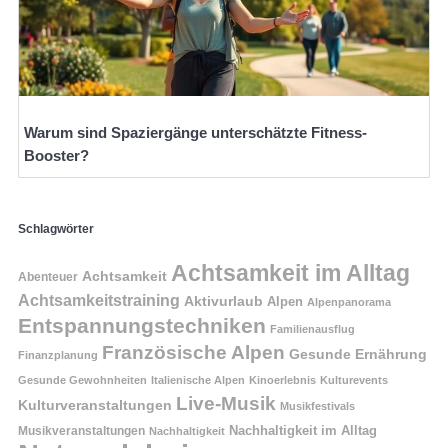
Warum sind Spaziergänge unterschätzte Fitness-
Booster?
Schlagwörter
Achtsamkeit im Alltag
Achtsamkeit
Abenteuer
Achtsamkeitstraining
Aktivurlaub
Alpen
Alpenpanorama
Entspannungstechniken
Familienausflug
Französische Alpen
Gesunde Ernährung
Finanzplanung
Gesunde Gewohnheiten
Italienische Alpen
Kinoerlebnis
Kulturevents
Live-Musik
Kulturveranstaltungen
Musikfestivals
Nachhaltigkeit im Alltag
Musikveranstaltungen
Nachhaltigkeit