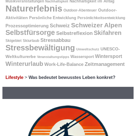
Nachhaltigkeit im Alltag
Musikveranstaltungen
Nachhaltigkeit
Naturerlebnis
Outdoor-
Outdoor-Abenteuer
Aktivitäten
Persönliche Entwicklung
Persönlichkeitsentwicklung
Schweizer Alpen
Schweiz
Prozessoptimierung
Selbstfürsorge
Skifahren
Selbstreflexion
Stressabbau
Skigebiet
Skiurlaub
Stressbewältigung
UNESCO-
Umweltschutz
Wintersport
Weltkulturerbe
Wassersport
Veranstaltungstipps
Winterurlaub
Zeitmanagement
Work-Life-Balance
Lifestyle
>
Was bedeutet bewusstes Leben konkret?