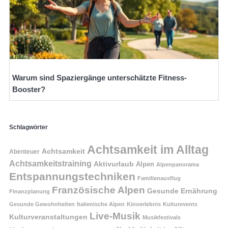
Warum sind Spaziergänge unterschätzte Fitness-
Booster?
Schlagwörter
Achtsamkeit im Alltag
Achtsamkeit
Abenteuer
Achtsamkeitstraining
Aktivurlaub
Alpen
Alpenpanorama
Entspannungstechniken
Familienausflug
Französische Alpen
Gesunde Ernährung
Finanzplanung
Gesunde Gewohnheiten
Italienische Alpen
Kinoerlebnis
Kulturevents
Live-Musik
Kulturveranstaltungen
Musikfestivals