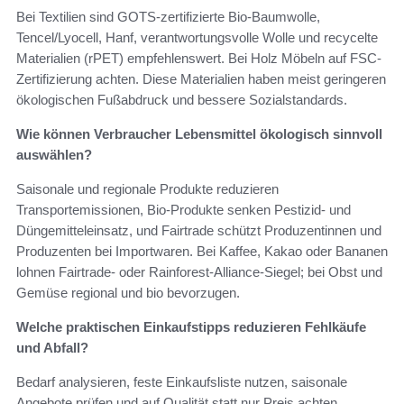
Bei Textilien sind GOTS-zertifizierte Bio-Baumwolle,
Tencel/Lyocell, Hanf, verantwortungsvolle Wolle und recycelte
Materialien (rPET) empfehlenswert. Bei Holz Möbeln auf FSC-
Zertifizierung achten. Diese Materialien haben meist geringeren
ökologischen Fußabdruck und bessere Sozialstandards.
Wie können Verbraucher Lebensmittel ökologisch sinnvoll
auswählen?
Saisonale und regionale Produkte reduzieren
Transportemissionen, Bio-Produkte senken Pestizid- und
Düngemitteleinsatz, und Fairtrade schützt Produzentinnen und
Produzenten bei Importwaren. Bei Kaffee, Kakao oder Bananen
lohnen Fairtrade- oder Rainforest-Alliance-Siegel; bei Obst und
Gemüse regional und bio bevorzugen.
Welche praktischen Einkaufstipps reduzieren Fehlkäufe
und Abfall?
Bedarf analysieren, feste Einkaufsliste nutzen, saisonale
Angebote prüfen und auf Qualität statt nur Preis achten.