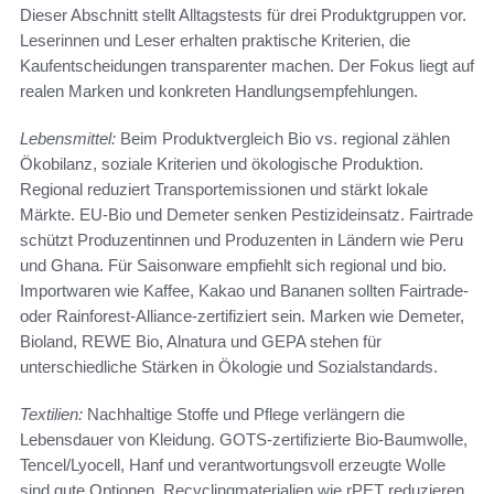
Dieser Abschnitt stellt Alltagstests für drei Produktgruppen vor.
Leserinnen und Leser erhalten praktische Kriterien, die
Kaufentscheidungen transparenter machen. Der Fokus liegt auf
realen Marken und konkreten Handlungsempfehlungen.
Lebensmittel:
Beim Produktvergleich Bio vs. regional zählen
Ökobilanz, soziale Kriterien und ökologische Produktion.
Regional reduziert Transportemissionen und stärkt lokale
Märkte. EU-Bio und Demeter senken Pestizideinsatz. Fairtrade
schützt Produzentinnen und Produzenten in Ländern wie Peru
und Ghana. Für Saisonware empfiehlt sich regional und bio.
Importwaren wie Kaffee, Kakao und Bananen sollten Fairtrade-
oder Rainforest-Alliance-zertifiziert sein. Marken wie Demeter,
Bioland, REWE Bio, Alnatura und GEPA stehen für
unterschiedliche Stärken in Ökologie und Sozialstandards.
Textilien:
Nachhaltige Stoffe und Pflege verlängern die
Lebensdauer von Kleidung. GOTS-zertifizierte Bio-Baumwolle,
Tencel/Lyocell, Hanf und verantwortungsvoll erzeugte Wolle
sind gute Optionen. Recyclingmaterialien wie rPET reduzieren