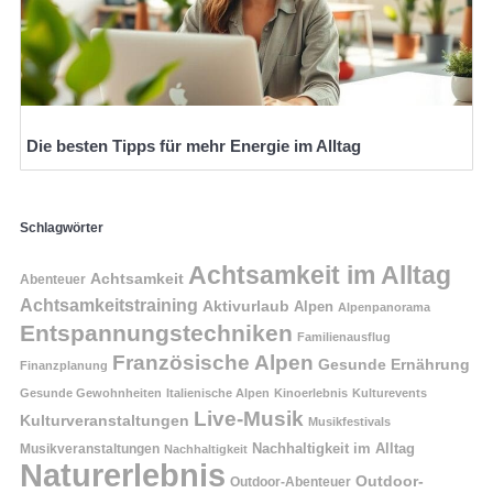
Die besten Tipps für mehr Energie im Alltag
Schlagwörter
Achtsamkeit im Alltag
Achtsamkeit
Abenteuer
Achtsamkeitstraining
Aktivurlaub
Alpen
Alpenpanorama
Entspannungstechniken
Familienausflug
Französische Alpen
Gesunde Ernährung
Finanzplanung
Gesunde Gewohnheiten
Italienische Alpen
Kinoerlebnis
Kulturevents
Live-Musik
Kulturveranstaltungen
Musikfestivals
Nachhaltigkeit im Alltag
Musikveranstaltungen
Nachhaltigkeit
Naturerlebnis
Outdoor-
Outdoor-Abenteuer