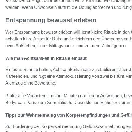
Bei schwerer Angst oder bekannten Herz-Kreislauf-Erkrankungen sol
werden. Wenn Unwohlsein auftritt, die Übung abbrechen und ruhi
Entspannung bewusst erleben
Wer Entspannung bewusst erleben will, lernt kleine Rituale in den A
schaffen klare Anker für Ruhe und erleichtern den Übergang von 
beim Aufstehen, in der Mittagspause und vor dem Zubettgehen.
Wie man Achtsamkeit in Rituale einbaut
Einfache Schritte helfen, Achtsamkeitsrituale zu etablieren. Zuer
Kaffeeholen, und fügt eine Atemfokussierung von zwei bis fünf M
Atemzug ohne Bewertung.
Praktische Varianten sind fünf Minuten nach dem Aufwachen, bew
Bodyscan-Pause am Schreibtisch. Diese kleinen Einheiten summier
Tipps zur Wahrnehmung von Körperempfindungen und Gefü
Zur Förderung der Körperwahrnehmung Gefühlswahrnehmung empfie