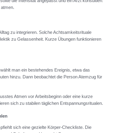
lte die Intensität angepasst und ein Arzt konsultiert
g atmen.
lltag zu integrieren. Solche Achtsamkeitsrituale
Hektik zu Gelassenheit. Kurze Übungen funktionieren
st wählt man ein bestehendes Ereignis, etwa das
inuten hinzu. Dann beobachtet die Person Atemzug für
usstes Atmen vor Arbeitsbeginn oder eine kurze
en sich zu stabilen täglichen Entspannungsritualen.
hlen
hlt sich eine gezielte Körper-Checkliste. Die