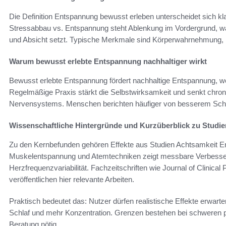
Die Definition Entspannung bewusst erleben unterscheidet sich 
Stressabbau vs. Entspannung steht Ablenkung im Vordergrund, w
und Absicht setzt. Typische Merkmale sind Körperwahrnehmung,
Warum bewusst erlebte Entspannung nachhaltiger wirkt
Bewusst erlebte Entspannung fördert nachhaltige Entspannung, weil
Regelmäßige Praxis stärkt die Selbstwirksamkeit und senkt chro
Nervensystems. Menschen berichten häufiger von besserem Schlaf
Wissenschaftliche Hintergründe und Kurzüberblick zu Studie
Zu den Kernbefunden gehören Effekte aus Studien Achtsamkeit 
Muskelentspannung und Atemtechniken zeigt messbare Verbess
Herzfrequenzvariabilität. Fachzeitschriften wie Journal of Clini
veröffentlichen hier relevante Arbeiten.
Praktisch bedeutet das: Nutzer dürfen realistische Effekte erwart
Schlaf und mehr Konzentration. Grenzen bestehen bei schweren p
Beratung nötig.