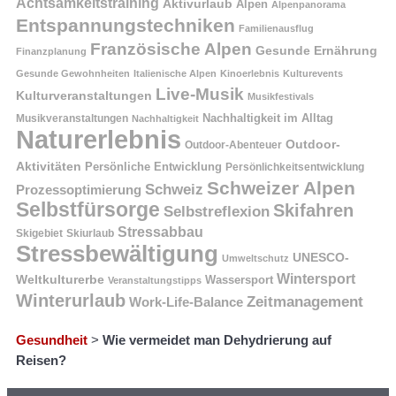
Achtsamkeitstraining
Aktivurlaub
Alpen
Alpenpanorama
Entspannungstechniken
Familienausflug
Französische Alpen
Gesunde Ernährung
Finanzplanung
Gesunde Gewohnheiten
Italienische Alpen
Kinoerlebnis
Kulturevents
Live-Musik
Kulturveranstaltungen
Musikfestivals
Nachhaltigkeit im Alltag
Musikveranstaltungen
Nachhaltigkeit
Naturerlebnis
Outdoor-
Outdoor-Abenteuer
Aktivitäten
Persönliche Entwicklung
Persönlichkeitsentwicklung
Schweizer Alpen
Schweiz
Prozessoptimierung
Selbstfürsorge
Skifahren
Selbstreflexion
Stressabbau
Skigebiet
Skiurlaub
Stressbewältigung
UNESCO-
Umweltschutz
Wintersport
Weltkulturerbe
Wassersport
Veranstaltungstipps
Winterurlaub
Zeitmanagement
Work-Life-Balance
Gesundheit
>
Wie vermeidet man Dehydrierung auf
Reisen?