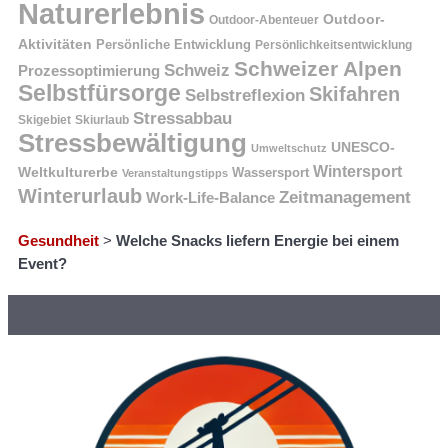
Naturerlebnis
Outdoor-
Outdoor-Abenteuer
Aktivitäten
Persönliche Entwicklung
Persönlichkeitsentwicklung
Schweizer Alpen
Schweiz
Prozessoptimierung
Selbstfürsorge
Skifahren
Selbstreflexion
Stressabbau
Skigebiet
Skiurlaub
Stressbewältigung
UNESCO-
Umweltschutz
Wintersport
Weltkulturerbe
Wassersport
Veranstaltungstipps
Winterurlaub
Zeitmanagement
Work-Life-Balance
Gesundheit
>
Welche Snacks liefern Energie bei einem
Event?