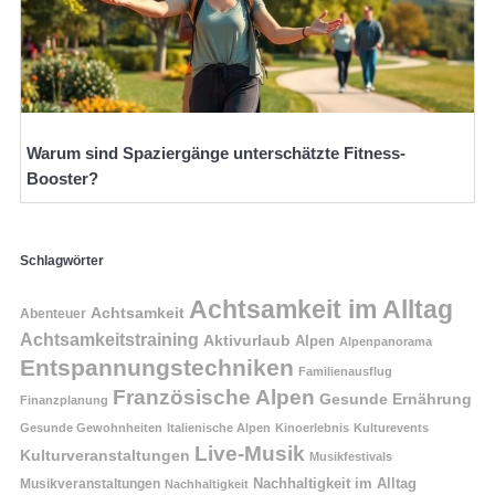
Warum sind Spaziergänge unterschätzte Fitness-
Booster?
Schlagwörter
Achtsamkeit im Alltag
Achtsamkeit
Abenteuer
Achtsamkeitstraining
Aktivurlaub
Alpen
Alpenpanorama
Entspannungstechniken
Familienausflug
Französische Alpen
Gesunde Ernährung
Finanzplanung
Gesunde Gewohnheiten
Italienische Alpen
Kinoerlebnis
Kulturevents
Live-Musik
Kulturveranstaltungen
Musikfestivals
Nachhaltigkeit im Alltag
Musikveranstaltungen
Nachhaltigkeit