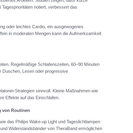
ussiertes Arbeiten. Studien zeigen, dass kurze
agesprioritäten notiert, verbessert das
ing oder leichtes Cardio, ein ausgewogenes
offein in moderaten Mengen kann die Aufmerksamkeit
zeiten. Regelmäßige Schlafenszeiten, 60–90 Minuten
me Duschen, Lesen oder progressive
elatonin-Strategien sinnvoll. Kleine Maßnahmen wie
e Effekte auf das Einschlafen.
g von Routinen
 wie das Philips Wake-up Light und Tageslichtlampen
 und Widerstandsbänder von TheraBand ermöglichen