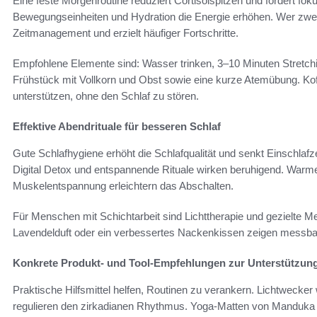
Eine feste Morgenroutine reduziert Cortisolspitzen und fördert fok
Bewegungseinheiten und Hydration die Energie erhöhen. Wer zwei T
Zeitmanagement und erzielt häufiger Fortschritte.
Empfohlene Elemente sind: Wasser trinken, 3–10 Minuten Stretch
Frühstück mit Vollkorn und Obst sowie eine kurze Atemübung. K
unterstützen, ohne den Schlaf zu stören.
Effektive Abendrituale für besseren Schlaf
Gute Schlafhygiene erhöht die Schlafqualität und senkt Einschlaf
Digital Detox und entspannende Rituale wirken beruhigend. War
Muskelentspannung erleichtern das Abschalten.
Für Menschen mit Schichtarbeit sind Lichttherapie und gezielte M
Lavendelduft oder ein verbessertes Nackenkissen zeigen messbar
Konkrete Produkt- und Tool-Empfehlungen zur Unterstützun
Praktische Hilfsmittel helfen, Routinen zu verankern. Lichtwecker
regulieren den zirkadianen Rhythmus. Yoga-Matten von Manduka