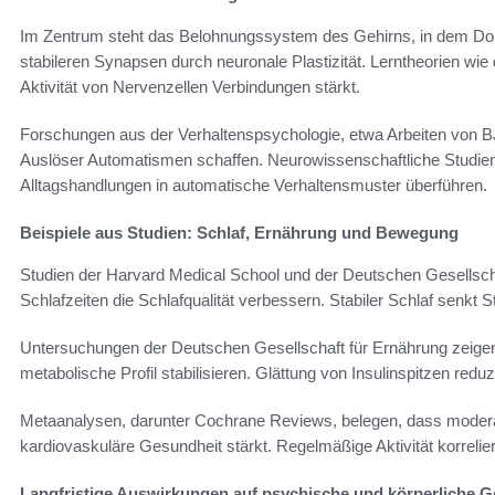
Im Zentrum steht das Belohnungssystem des Gehirns, in dem Dop
stabileren Synapsen durch neuronale Plastizität. Lerntheorien wie
Aktivität von Nervenzellen Verbindungen stärkt.
Forschungen aus der Verhaltenspsychologie, etwa Arbeiten von BJ
Auslöser Automatismen schaffen. Neurowissenschaftliche Studi
Alltagshandlungen in automatische Verhaltensmuster überführen.
Beispiele aus Studien: Schlaf, Ernährung und Bewegung
Studien der Harvard Medical School und der Deutschen Gesellsch
Schlafzeiten die Schlafqualität verbessern. Stabiler Schlaf senkt
Untersuchungen der Deutschen Gesellschaft für Ernährung zeige
metabolische Profil stabilisieren. Glättung von Insulinspitzen redu
Metaanalysen, darunter Cochrane Reviews, belegen, dass modera
kardiovaskuläre Gesundheit stärkt. Regelmäßige Aktivität korrelie
Langfristige Auswirkungen auf psychische und körperliche 