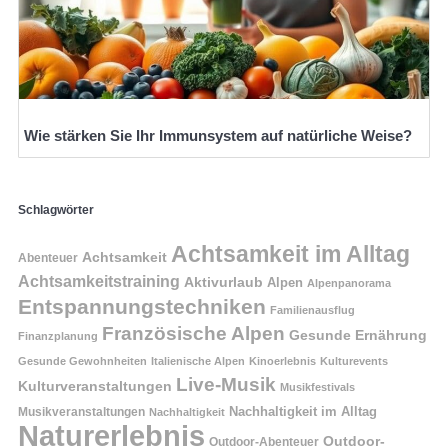
Wie stärken Sie Ihr Immunsystem auf natürliche Weise?
Schlagwörter
Achtsamkeit im Alltag
Achtsamkeit
Abenteuer
Achtsamkeitstraining
Aktivurlaub
Alpen
Alpenpanorama
Entspannungstechniken
Familienausflug
Französische Alpen
Gesunde Ernährung
Finanzplanung
Gesunde Gewohnheiten
Italienische Alpen
Kinoerlebnis
Kulturevents
Live-Musik
Kulturveranstaltungen
Musikfestivals
Nachhaltigkeit im Alltag
Musikveranstaltungen
Nachhaltigkeit
Naturerlebnis
Outdoor-
Outdoor-Abenteuer