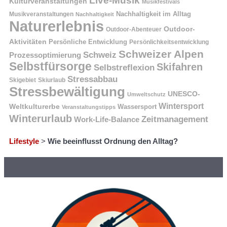
Live-Musik
Kulturveranstaltungen
Musikfestivals
Nachhaltigkeit im Alltag
Musikveranstaltungen
Nachhaltigkeit
Naturerlebnis
Outdoor-
Outdoor-Abenteuer
Aktivitäten
Persönliche Entwicklung
Persönlichkeitsentwicklung
Schweizer Alpen
Schweiz
Prozessoptimierung
Selbstfürsorge
Skifahren
Selbstreflexion
Stressabbau
Skigebiet
Skiurlaub
Stressbewältigung
UNESCO-
Umweltschutz
Wintersport
Weltkulturerbe
Wassersport
Veranstaltungstipps
Winterurlaub
Zeitmanagement
Work-Life-Balance
Lifestyle
>
Wie beeinflusst Ordnung den Alltag?