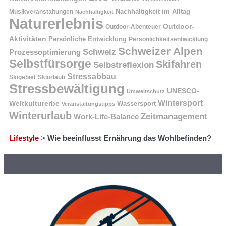
Nachhaltigkeit im Alltag
Musikveranstaltungen
Nachhaltigkeit
Naturerlebnis
Outdoor-
Outdoor-Abenteuer
Aktivitäten
Persönliche Entwicklung
Persönlichkeitsentwicklung
Schweizer Alpen
Schweiz
Prozessoptimierung
Selbstfürsorge
Skifahren
Selbstreflexion
Stressabbau
Skigebiet
Skiurlaub
Stressbewältigung
UNESCO-
Umweltschutz
Wintersport
Weltkulturerbe
Wassersport
Veranstaltungstipps
Winterurlaub
Zeitmanagement
Work-Life-Balance
Lifestyle
>
Wie beeinflusst Ernährung das Wohlbefinden?