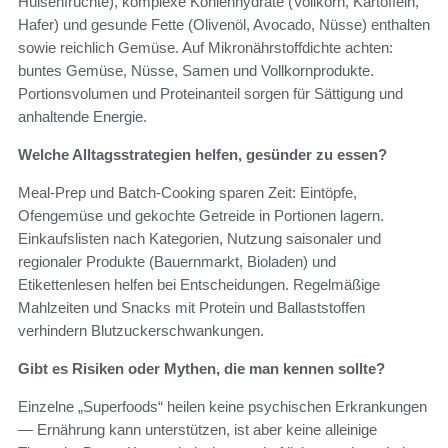
Hülsenfrüchte), komplexe Kohlenhydrate (Vollkorn, Kartoffeln,
Hafer) und gesunde Fette (Olivenöl, Avocado, Nüsse) enthalten
sowie reichlich Gemüse. Auf Mikronährstoffdichte achten:
buntes Gemüse, Nüsse, Samen und Vollkornprodukte.
Portionsvolumen und Proteinanteil sorgen für Sättigung und
anhaltende Energie.
Welche Alltagsstrategien helfen, gesünder zu essen?
Meal‑Prep und Batch‑Cooking sparen Zeit: Eintöpfe,
Ofengemüse und gekochte Getreide in Portionen lagern.
Einkaufslisten nach Kategorien, Nutzung saisonaler und
regionaler Produkte (Bauernmarkt, Bioladen) und
Etikettenlesen helfen bei Entscheidungen. Regelmäßige
Mahlzeiten und Snacks mit Protein und Ballaststoffen
verhindern Blutzuckerschwankungen.
Gibt es Risiken oder Mythen, die man kennen sollte?
Einzelne „Superfoods“ heilen keine psychischen Erkrankungen
— Ernährung kann unterstützen, ist aber keine alleinige