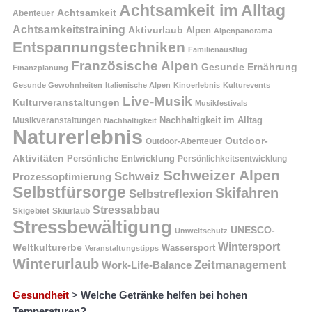
Achtsamkeit im Alltag
Achtsamkeit
Abenteuer
Achtsamkeitstraining
Aktivurlaub
Alpen
Alpenpanorama
Entspannungstechniken
Familienausflug
Französische Alpen
Gesunde Ernährung
Finanzplanung
Gesunde Gewohnheiten
Italienische Alpen
Kinoerlebnis
Kulturevents
Live-Musik
Kulturveranstaltungen
Musikfestivals
Nachhaltigkeit im Alltag
Musikveranstaltungen
Nachhaltigkeit
Naturerlebnis
Outdoor-
Outdoor-Abenteuer
Aktivitäten
Persönliche Entwicklung
Persönlichkeitsentwicklung
Schweizer Alpen
Schweiz
Prozessoptimierung
Selbstfürsorge
Skifahren
Selbstreflexion
Stressabbau
Skigebiet
Skiurlaub
Stressbewältigung
UNESCO-
Umweltschutz
Wintersport
Weltkulturerbe
Wassersport
Veranstaltungstipps
Winterurlaub
Zeitmanagement
Work-Life-Balance
Gesundheit
>
Welche Getränke helfen bei hohen
Temperaturen?