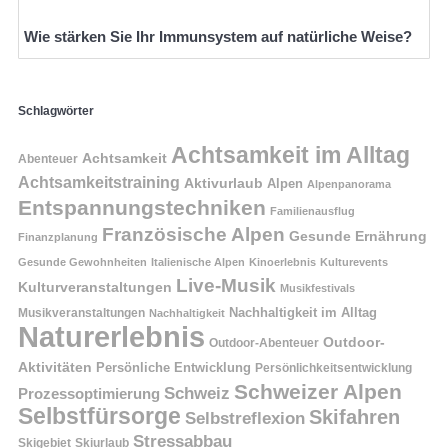
Wie stärken Sie Ihr Immunsystem auf natürliche Weise?
Schlagwörter
Achtsamkeit im Alltag
Achtsamkeit
Abenteuer
Achtsamkeitstraining
Aktivurlaub
Alpen
Alpenpanorama
Entspannungstechniken
Familienausflug
Französische Alpen
Gesunde Ernährung
Finanzplanung
Gesunde Gewohnheiten
Italienische Alpen
Kinoerlebnis
Kulturevents
Live-Musik
Kulturveranstaltungen
Musikfestivals
Nachhaltigkeit im Alltag
Musikveranstaltungen
Nachhaltigkeit
Naturerlebnis
Outdoor-
Outdoor-Abenteuer
Aktivitäten
Persönliche Entwicklung
Persönlichkeitsentwicklung
Schweizer Alpen
Schweiz
Prozessoptimierung
Selbstfürsorge
Skifahren
Selbstreflexion
Stressabbau
Skigebiet
Skiurlaub