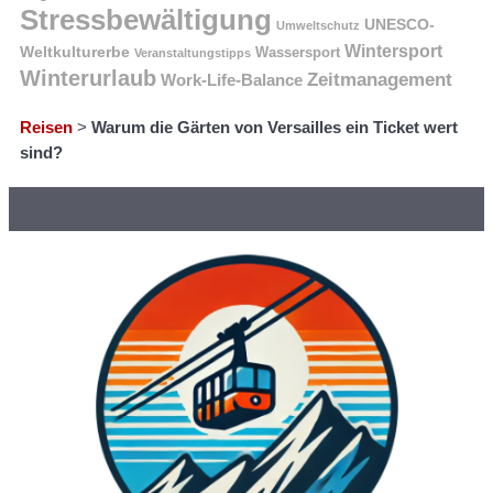
Stressbewältigung
UNESCO-
Umweltschutz
Wintersport
Weltkulturerbe
Wassersport
Veranstaltungstipps
Winterurlaub
Zeitmanagement
Work-Life-Balance
Reisen
>
Warum die Gärten von Versailles ein Ticket wert
sind?