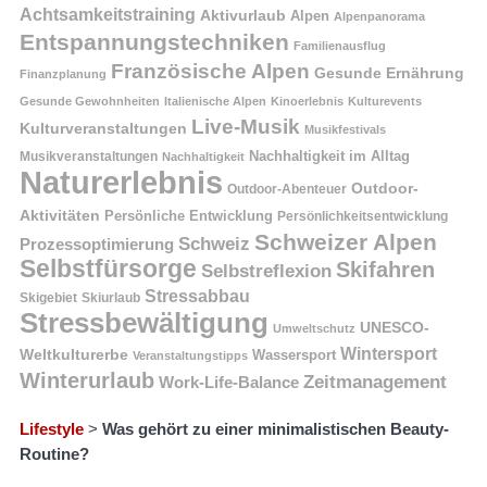
Achtsamkeitstraining
Aktivurlaub
Alpen
Alpenpanorama
Entspannungstechniken
Familienausflug
Französische Alpen
Gesunde Ernährung
Finanzplanung
Gesunde Gewohnheiten
Italienische Alpen
Kinoerlebnis
Kulturevents
Live-Musik
Kulturveranstaltungen
Musikfestivals
Nachhaltigkeit im Alltag
Musikveranstaltungen
Nachhaltigkeit
Naturerlebnis
Outdoor-
Outdoor-Abenteuer
Aktivitäten
Persönliche Entwicklung
Persönlichkeitsentwicklung
Schweizer Alpen
Schweiz
Prozessoptimierung
Selbstfürsorge
Skifahren
Selbstreflexion
Stressabbau
Skigebiet
Skiurlaub
Stressbewältigung
UNESCO-
Umweltschutz
Wintersport
Weltkulturerbe
Wassersport
Veranstaltungstipps
Winterurlaub
Zeitmanagement
Work-Life-Balance
Lifestyle
>
Was gehört zu einer minimalistischen Beauty-
Routine?