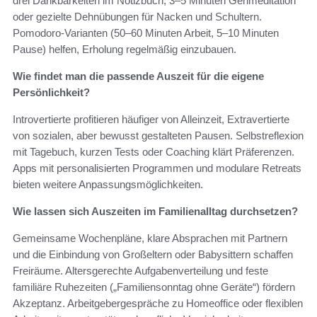
drei Dankbarkeiten im Notizbuch, 3–5 Minuten Gehmeditation
oder gezielte Dehnübungen für Nacken und Schultern.
Pomodoro‑Varianten (50–60 Minuten Arbeit, 5–10 Minuten
Pause) helfen, Erholung regelmäßig einzubauen.
Wie findet man die passende Auszeit für die eigene
Persönlichkeit?
Introvertierte profitieren häufiger von Alleinzeit, Extravertierte
von sozialen, aber bewusst gestalteten Pausen. Selbstreflexion
mit Tagebuch, kurzen Tests oder Coaching klärt Präferenzen.
Apps mit personalisierten Programmen und modulare Retreats
bieten weitere Anpassungsmöglichkeiten.
Wie lassen sich Auszeiten im Familienalltag durchsetzen?
Gemeinsame Wochenpläne, klare Absprachen mit Partnern
und die Einbindung von Großeltern oder Babysittern schaffen
Freiräume. Altersgerechte Aufgabenverteilung und feste
familiäre Ruhezeiten („Familiensonntag ohne Geräte“) fördern
Akzeptanz. Arbeitgebergespräche zu Homeoffice oder flexiblen