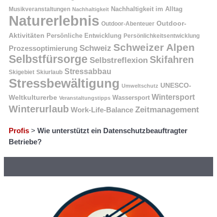
Nachhaltigkeit im Alltag
Musikveranstaltungen
Nachhaltigkeit
Naturerlebnis
Outdoor-
Outdoor-Abenteuer
Aktivitäten
Persönliche Entwicklung
Persönlichkeitsentwicklung
Schweizer Alpen
Schweiz
Prozessoptimierung
Selbstfürsorge
Skifahren
Selbstreflexion
Stressabbau
Skigebiet
Skiurlaub
Stressbewältigung
UNESCO-
Umweltschutz
Wintersport
Weltkulturerbe
Wassersport
Veranstaltungstipps
Winterurlaub
Zeitmanagement
Work-Life-Balance
Profis
>
Wie unterstützt ein Datenschutzbeauftragter
Betriebe?