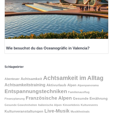
Wie besuchst du das Oceanogràfic in Valencia?
Schlagwörter
Achtsamkeit im Alltag
Achtsamkeit
Abenteuer
Achtsamkeitstraining
Aktivurlaub
Alpen
Alpenpanorama
Entspannungstechniken
Familienausflug
Französische Alpen
Gesunde Ernährung
Finanzplanung
Gesunde Gewohnheiten
Italienische Alpen
Kinoerlebnis
Kulturevents
Live-Musik
Kulturveranstaltungen
Musikfestivals