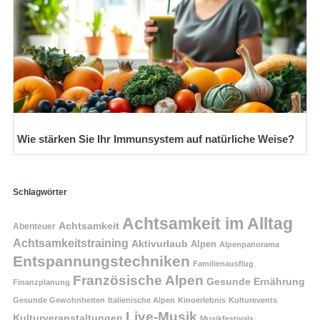
Wie stärken Sie Ihr Immunsystem auf natürliche Weise?
Schlagwörter
Achtsamkeit im Alltag
Achtsamkeit
Abenteuer
Achtsamkeitstraining
Aktivurlaub
Alpen
Alpenpanorama
Entspannungstechniken
Familienausflug
Französische Alpen
Gesunde Ernährung
Finanzplanung
Gesunde Gewohnheiten
Italienische Alpen
Kinoerlebnis
Kulturevents
Live-Musik
Kulturveranstaltungen
Musikfestivals