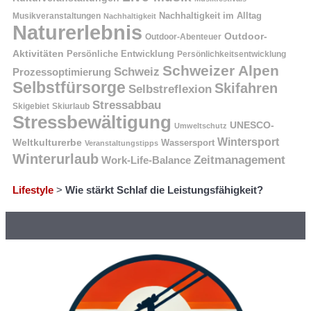
Nachhaltigkeit im Alltag
Musikveranstaltungen
Nachhaltigkeit
Naturerlebnis
Outdoor-
Outdoor-Abenteuer
Aktivitäten
Persönliche Entwicklung
Persönlichkeitsentwicklung
Schweizer Alpen
Schweiz
Prozessoptimierung
Selbstfürsorge
Skifahren
Selbstreflexion
Stressabbau
Skigebiet
Skiurlaub
Stressbewältigung
UNESCO-
Umweltschutz
Wintersport
Weltkulturerbe
Wassersport
Veranstaltungstipps
Winterurlaub
Zeitmanagement
Work-Life-Balance
Lifestyle
>
Wie stärkt Schlaf die Leistungsfähigkeit?