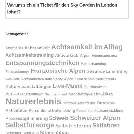
Warum sich ein Ticket für den Sky Garden in London
lohnt?
Schlagwörter
Achtsamkeit im Alltag
Achtsamkeit
Abenteuer
Achtsamkeitstraining
Aktivurlaub
Alpen
Alpenpanorama
Entspannungstechniken
Familienausflug
Französische Alpen
Gesunde Ernährung
Finanzplanung
Gesunde Gewohnheiten
Italienische Alpen
Kinoerlebnis
Kulturevents
Live-Musik
Kulturveranstaltungen
Musikfestivals
Nachhaltigkeit im Alltag
Musikveranstaltungen
Nachhaltigkeit
Naturerlebnis
Outdoor-
Outdoor-Abenteuer
Aktivitäten
Persönliche Entwicklung
Persönlichkeitsentwicklung
Schweizer Alpen
Schweiz
Prozessoptimierung
Selbstfürsorge
Skifahren
Selbstreflexion
Stressabbau
Skigebiet
Skiurlaub