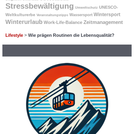
Stressbewältigung
UNESCO-
Umweltschutz
Wintersport
Weltkulturerbe
Wassersport
Veranstaltungstipps
Winterurlaub
Zeitmanagement
Work-Life-Balance
Lifestyle
>
Wie prägen Routinen die Lebensqualität?