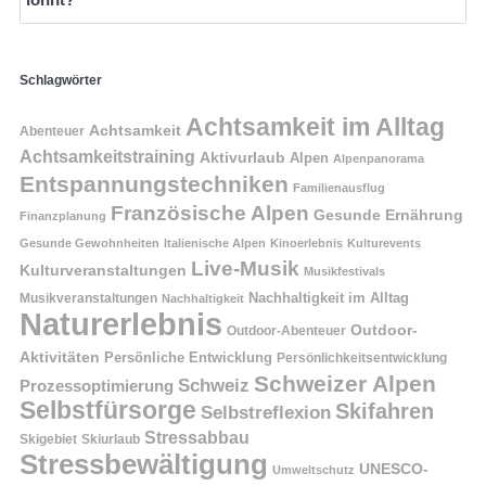
Schlagwörter
Achtsamkeit im Alltag
Achtsamkeit
Abenteuer
Achtsamkeitstraining
Aktivurlaub
Alpen
Alpenpanorama
Entspannungstechniken
Familienausflug
Französische Alpen
Gesunde Ernährung
Finanzplanung
Gesunde Gewohnheiten
Italienische Alpen
Kinoerlebnis
Kulturevents
Live-Musik
Kulturveranstaltungen
Musikfestivals
Nachhaltigkeit im Alltag
Musikveranstaltungen
Nachhaltigkeit
Naturerlebnis
Outdoor-
Outdoor-Abenteuer
Aktivitäten
Persönliche Entwicklung
Persönlichkeitsentwicklung
Schweizer Alpen
Schweiz
Prozessoptimierung
Selbstfürsorge
Skifahren
Selbstreflexion
Stressabbau
Skigebiet
Skiurlaub
Stressbewältigung
UNESCO-
Umweltschutz