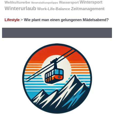
Wintersport
Weltkulturerbe
Wassersport
Veranstaltungstipps
Winterurlaub
Zeitmanagement
Work-Life-Balance
Lifestyle
>
Wie plant man einen gelungenen Mädelsabend?