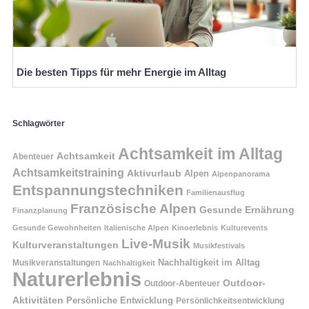
Die besten Tipps für mehr Energie im Alltag
Schlagwörter
Achtsamkeit im Alltag
Achtsamkeit
Abenteuer
Achtsamkeitstraining
Aktivurlaub
Alpen
Alpenpanorama
Entspannungstechniken
Familienausflug
Französische Alpen
Gesunde Ernährung
Finanzplanung
Gesunde Gewohnheiten
Italienische Alpen
Kinoerlebnis
Kulturevents
Live-Musik
Kulturveranstaltungen
Musikfestivals
Nachhaltigkeit im Alltag
Musikveranstaltungen
Nachhaltigkeit
Naturerlebnis
Outdoor-
Outdoor-Abenteuer
Aktivitäten
Persönliche Entwicklung
Persönlichkeitsentwicklung