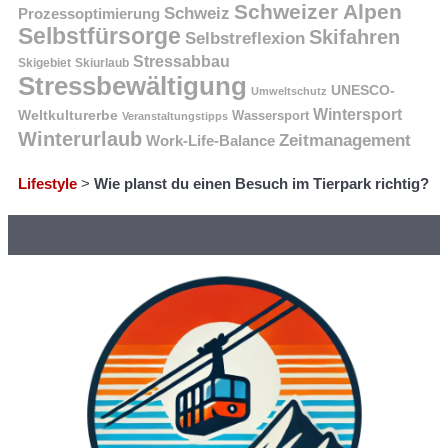
Schweizer Alpen
Schweiz
Prozessoptimierung
Selbstfürsorge
Skifahren
Selbstreflexion
Stressabbau
Skigebiet
Skiurlaub
Stressbewältigung
UNESCO-
Umweltschutz
Wintersport
Weltkulturerbe
Wassersport
Veranstaltungstipps
Winterurlaub
Zeitmanagement
Work-Life-Balance
Lifestyle
>
Wie planst du einen Besuch im Tierpark richtig?