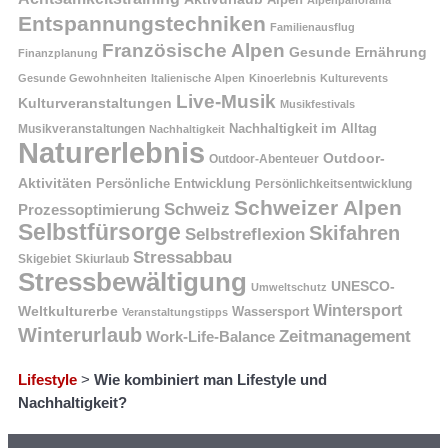
Alpenpanorama
Entspannungstechniken
Familienausflug
Französische Alpen
Gesunde Ernährung
Finanzplanung
Gesunde Gewohnheiten
Italienische Alpen
Kinoerlebnis
Kulturevents
Live-Musik
Kulturveranstaltungen
Musikfestivals
Nachhaltigkeit im Alltag
Musikveranstaltungen
Nachhaltigkeit
Naturerlebnis
Outdoor-
Outdoor-Abenteuer
Aktivitäten
Persönliche Entwicklung
Persönlichkeitsentwicklung
Schweizer Alpen
Schweiz
Prozessoptimierung
Selbstfürsorge
Skifahren
Selbstreflexion
Stressabbau
Skigebiet
Skiurlaub
Stressbewältigung
UNESCO-
Umweltschutz
Wintersport
Weltkulturerbe
Wassersport
Veranstaltungstipps
Winterurlaub
Zeitmanagement
Work-Life-Balance
Lifestyle
>
Wie kombiniert man Lifestyle und
Nachhaltigkeit?