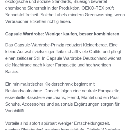
ökologische und soziale Standards, Bluesign bewertet
chemische Sicherheit in der Produktion. OEKO-TEX prüft
Schadstofffreiheit. Solche Labels mindern Greenwashing, wenn
Verbraucher Etiketten richtig lesen.
Capsule Wardrobe: Weniger kaufen, besser kombinieren
Das Capsule-Wardrobe-Prinzip reduziert Kleiderberge. Eine
kleine Auswahl vielseitiger Teile schafft viele Outfits und pflegt
einen zeitloser Stil. In Capsule Wardrobe Deutschland wächst
die Nachfrage nach klarer Farbpalette und hochwertigen
Basics.
Ein minimalistischer Kleiderschrank beginnt mit
Bestandsaufnahme. Danach folgen eine neutrale Farbpalette,
essentielle Basisteile wie Jeans, Hemd, Mantel und ein Paar
Schuhe. Accessoires und saisonale Ergänzungen sorgen für
Variabilität.
Vorteile sind sofort spürbar: weniger Entscheidungszeit,
weniger Platzbedarf, weniger Impulskäufe. Digitale Wardrobe-