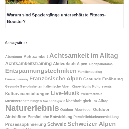
Warum sind Spaziergänge unterschätzte Fitness-
Booster?
Schlagwörter
Achtsamkeit im Alltag
Achtsamkeit
Abenteuer
Achtsamkeitstraining
Aktivurlaub
Alpen
Alpenpanorama
Entspannungstechniken
Familienausflug
Französische Alpen
Gesunde Ernährung
Finanzplanung
Gesunde Gewohnheiten
Italienische Alpen
Kinoerlebnis
Kulturevents
Live-Musik
Kulturveranstaltungen
Musikfestivals
Nachhaltigkeit im Alltag
Musikveranstaltungen
Nachhaltigkeit
Naturerlebnis
Outdoor-
Outdoor-Abenteuer
Aktivitäten
Persönliche Entwicklung
Persönlichkeitsentwicklung
Schweizer Alpen
Schweiz
Prozessoptimierung