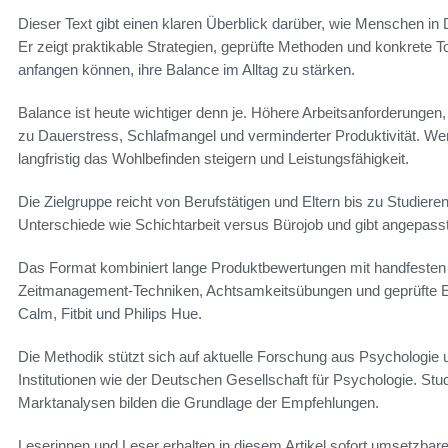
Dieser Text gibt einen klaren Überblick darüber, wie Menschen i
Er zeigt praktikable Strategien, geprüfte Methoden und konkrete T
anfangen können, ihre Balance im Alltag zu stärken.
Balance ist heute wichtiger denn je. Höhere Arbeitsanforderungen,
zu Dauerstress, Schlafmangel und verminderter Produktivität. Wer
langfristig das Wohlbefinden steigern und Leistungsfähigkeit.
Die Zielgruppe reicht von Berufstätigen und Eltern bis zu Studier
Unterschiede wie Schichtarbeit versus Bürojob und gibt angepass
Das Format kombiniert lange Produktbewertungen mit handfesten 
Zeitmanagement-Techniken, Achtsamkeitsübungen und geprüfte 
Calm, Fitbit und Philips Hue.
Die Methodik stützt sich auf aktuelle Forschung aus Psychologi
Institutionen wie der Deutschen Gesellschaft für Psychologie. Stu
Marktanalysen bilden die Grundlage der Empfehlungen.
Leserinnen und Leser erhalten in diesem Artikel sofort umsetzbare