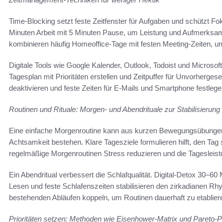
Time-Blocking setzt feste Zeitfenster für Aufgaben und schützt 
Minuten Arbeit mit 5 Minuten Pause, um Leistung und Aufmerksamk
kombinieren häufig Homeoffice-Tage mit festen Meeting-Zeiten, 
Digitale Tools wie Google Kalender, Outlook, Todoist und Microso
Tagesplan mit Prioritäten erstellen und Zeitpuffer für Unvorherg
deaktivieren und feste Zeiten für E-Mails und Smartphone festlege
Routinen und Rituale: Morgen- und Abendrituale zur Stabilisierung
Eine einfache Morgenroutine kann aus kurzen Bewegungsübungen,
Achtsamkeit bestehen. Klare Tagesziele formulieren hilft, den Tag 
regelmäßige Morgenroutinen Stress reduzieren und die Tagesleis
Ein Abendritual verbessert die Schlafqualität. Digital-Detox 30–6
Lesen und feste Schlafenszeiten stabilisieren den zirkadianen R
bestehenden Abläufen koppeln, um Routinen dauerhaft zu etablier
Prioritäten setzen: Methoden wie Eisenhower-Matrix und Pareto-P