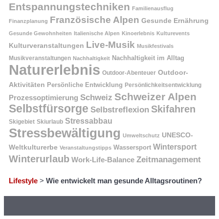
Entspannungstechniken
Familienausflug
Französische Alpen
Gesunde Ernährung
Finanzplanung
Gesunde Gewohnheiten
Italienische Alpen
Kinoerlebnis
Kulturevents
Live-Musik
Kulturveranstaltungen
Musikfestivals
Nachhaltigkeit im Alltag
Musikveranstaltungen
Nachhaltigkeit
Naturerlebnis
Outdoor-
Outdoor-Abenteuer
Aktivitäten
Persönliche Entwicklung
Persönlichkeitsentwicklung
Schweizer Alpen
Schweiz
Prozessoptimierung
Selbstfürsorge
Skifahren
Selbstreflexion
Stressabbau
Skigebiet
Skiurlaub
Stressbewältigung
UNESCO-
Umweltschutz
Wintersport
Weltkulturerbe
Wassersport
Veranstaltungstipps
Winterurlaub
Zeitmanagement
Work-Life-Balance
Lifestyle
>
Wie entwickelt man gesunde Alltagsroutinen?