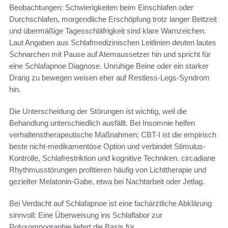
Beobachtungen: Schwierigkeiten beim Einschlafen oder
Durchschlafen, morgendliche Erschöpfung trotz langer Bettzeit
und übermäßige Tagesschläfrigkeit sind klare Warnzeichen.
Laut Angaben aus Schlafmedizinischen Leitlinien deuten lautes
Schnarchen mit Pause auf Atemaussetzer hin und spricht für
eine Schlafapnoe Diagnose. Unruhige Beine oder ein starker
Drang zu bewegen weisen eher auf Restless-Legs-Syndrom
hin.
Die Unterscheidung der Störungen ist wichtig, weil die
Behandlung unterschiedlich ausfällt. Bei Insomnie helfen
verhaltenstherapeutische Maßnahmen; CBT-I ist die empirisch
beste nicht-medikamentöse Option und verbindet Stimulus-
Kontrolle, Schlafrestriktion und kognitive Techniken. circadiane
Rhythmusstörungen profitieren häufig von Lichttherapie und
gezielter Melatonin-Gabe, etwa bei Nachtarbeit oder Jetlag.
Bei Verdacht auf Schlafapnoe ist eine fachärztliche Abklärung
sinnvoll: Eine Überweisung ins Schlaflabor zur
Polysomnographie liefert die Basis für