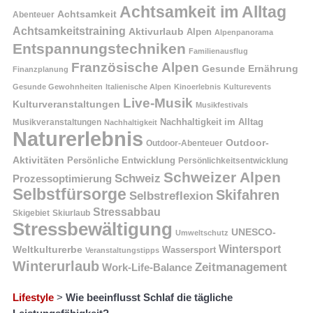
Achtsamkeit im Alltag
Achtsamkeit
Abenteuer
Achtsamkeitstraining
Aktivurlaub
Alpen
Alpenpanorama
Entspannungstechniken
Familienausflug
Französische Alpen
Gesunde Ernährung
Finanzplanung
Gesunde Gewohnheiten
Italienische Alpen
Kinoerlebnis
Kulturevents
Live-Musik
Kulturveranstaltungen
Musikfestivals
Nachhaltigkeit im Alltag
Musikveranstaltungen
Nachhaltigkeit
Naturerlebnis
Outdoor-
Outdoor-Abenteuer
Aktivitäten
Persönliche Entwicklung
Persönlichkeitsentwicklung
Schweizer Alpen
Schweiz
Prozessoptimierung
Selbstfürsorge
Skifahren
Selbstreflexion
Stressabbau
Skigebiet
Skiurlaub
Stressbewältigung
UNESCO-
Umweltschutz
Wintersport
Weltkulturerbe
Wassersport
Veranstaltungstipps
Winterurlaub
Zeitmanagement
Work-Life-Balance
Lifestyle
>
Wie beeinflusst Schlaf die tägliche