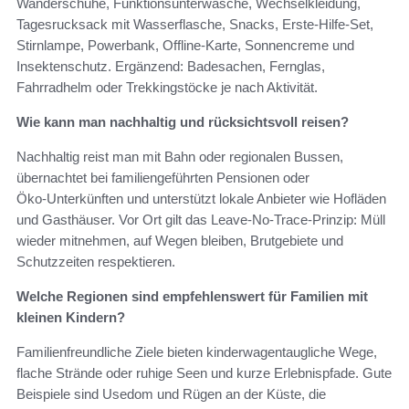
Wanderschuhe, Funktionsunterwäsche, Wechselkleidung,
Tagesrucksack mit Wasserflasche, Snacks, Erste‑Hilfe‑Set,
Stirnlampe, Powerbank, Offline‑Karte, Sonnencreme und
Insektenschutz. Ergänzend: Badesachen, Fernglas,
Fahrradhelm oder Trekkingstöcke je nach Aktivität.
Wie kann man nachhaltig und rücksichtsvoll reisen?
Nachhaltig reist man mit Bahn oder regionalen Bussen,
übernachtet bei familiengeführten Pensionen oder
Öko‑Unterkünften und unterstützt lokale Anbieter wie Hofläden
und Gasthäuser. Vor Ort gilt das Leave‑No‑Trace‑Prinzip: Müll
wieder mitnehmen, auf Wegen bleiben, Brutgebiete und
Schutzzeiten respektieren.
Welche Regionen sind empfehlenswert für Familien mit
kleinen Kindern?
Familienfreundliche Ziele bieten kinderwagentaugliche Wege,
flache Strände oder ruhige Seen und kurze Erlebnispfade. Gute
Beispiele sind Usedom und Rügen an der Küste, die