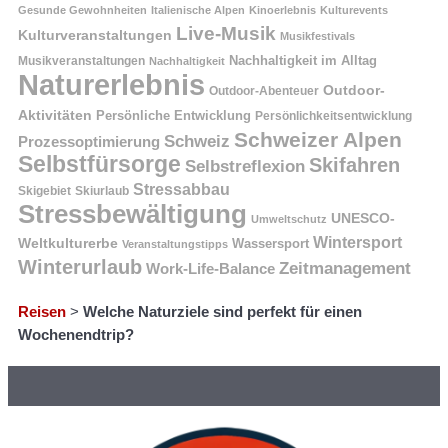
Gesunde Gewohnheiten
Italienische Alpen
Kinoerlebnis
Kulturevents
Live-Musik
Kulturveranstaltungen
Musikfestivals
Nachhaltigkeit im Alltag
Musikveranstaltungen
Nachhaltigkeit
Naturerlebnis
Outdoor-
Outdoor-Abenteuer
Aktivitäten
Persönliche Entwicklung
Persönlichkeitsentwicklung
Schweizer Alpen
Schweiz
Prozessoptimierung
Selbstfürsorge
Skifahren
Selbstreflexion
Stressabbau
Skigebiet
Skiurlaub
Stressbewältigung
UNESCO-
Umweltschutz
Wintersport
Weltkulturerbe
Wassersport
Veranstaltungstipps
Winterurlaub
Zeitmanagement
Work-Life-Balance
Reisen
>
Welche Naturziele sind perfekt für einen
Wochenendtrip?