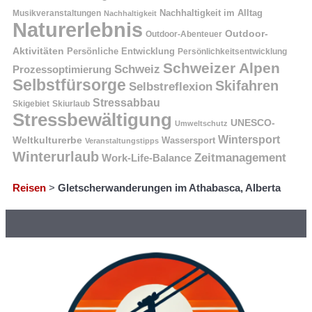
Nachhaltigkeit im Alltag
Musikveranstaltungen
Nachhaltigkeit
Naturerlebnis
Outdoor-
Outdoor-Abenteuer
Aktivitäten
Persönliche Entwicklung
Persönlichkeitsentwicklung
Schweizer Alpen
Schweiz
Prozessoptimierung
Selbstfürsorge
Skifahren
Selbstreflexion
Stressabbau
Skigebiet
Skiurlaub
Stressbewältigung
UNESCO-
Umweltschutz
Wintersport
Weltkulturerbe
Wassersport
Veranstaltungstipps
Winterurlaub
Zeitmanagement
Work-Life-Balance
Reisen
>
Gletscherwanderungen im Athabasca, Alberta