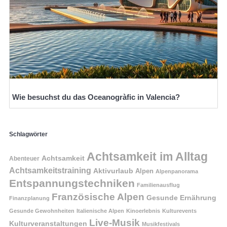
Wie besuchst du das Oceanogràfic in Valencia?
Schlagwörter
Achtsamkeit im Alltag
Achtsamkeit
Abenteuer
Achtsamkeitstraining
Aktivurlaub
Alpen
Alpenpanorama
Entspannungstechniken
Familienausflug
Französische Alpen
Gesunde Ernährung
Finanzplanung
Gesunde Gewohnheiten
Italienische Alpen
Kinoerlebnis
Kulturevents
Live-Musik
Kulturveranstaltungen
Musikfestivals