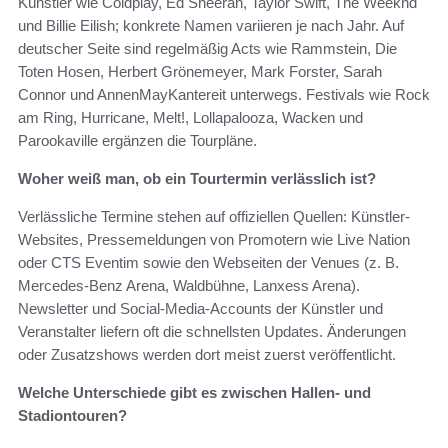
Künstler wie Coldplay, Ed Sheeran, Taylor Swift, The Weeknd
und Billie Eilish; konkrete Namen variieren je nach Jahr. Auf
deutscher Seite sind regelmäßig Acts wie Rammstein, Die
Toten Hosen, Herbert Grönemeyer, Mark Forster, Sarah
Connor und AnnenMayKantereit unterwegs. Festivals wie Rock
am Ring, Hurricane, Melt!, Lollapalooza, Wacken und
Parookaville ergänzen die Tourpläne.
Woher weiß man, ob ein Tourtermin verlässlich ist?
Verlässliche Termine stehen auf offiziellen Quellen: Künstler-
Websites, Pressemeldungen von Promotern wie Live Nation
oder CTS Eventim sowie den Webseiten der Venues (z. B.
Mercedes‑Benz Arena, Waldbühne, Lanxess Arena).
Newsletter und Social‑Media‑Accounts der Künstler und
Veranstalter liefern oft die schnellsten Updates. Änderungen
oder Zusatzshows werden dort meist zuerst veröffentlicht.
Welche Unterschiede gibt es zwischen Hallen- und
Stadiontouren?