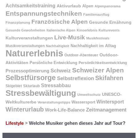
Achtsamkeitstraining
Aktivurlaub
Alpen
Alpenpanorama
Entspannungstechniken
Familienausflug
Französische Alpen
Gesunde Ernährung
Finanzplanung
Gesunde Gewohnheiten
Italienische Alpen
Kinoerlebnis
Kulturevents
Live-Musik
Kulturveranstaltungen
Musikfestivals
Nachhaltigkeit im Alltag
Musikveranstaltungen
Nachhaltigkeit
Naturerlebnis
Outdoor-
Outdoor-Abenteuer
Aktivitäten
Persönliche Entwicklung
Persönlichkeitsentwicklung
Schweizer Alpen
Schweiz
Prozessoptimierung
Selbstfürsorge
Skifahren
Selbstreflexion
Stressabbau
Skigebiet
Skiurlaub
Stressbewältigung
UNESCO-
Umweltschutz
Wintersport
Weltkulturerbe
Wassersport
Veranstaltungstipps
Winterurlaub
Zeitmanagement
Work-Life-Balance
Lifestyle
>
Welche Musiker gehen dieses Jahr auf Tour?