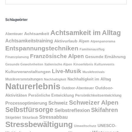
Schlagwörter
Achtsamkeit im Alltag
Achtsamkeit
Abenteuer
Achtsamkeitstraining
Aktivurlaub
Alpen
Alpenpanorama
Entspannungstechniken
Familienausflug
Französische Alpen
Gesunde Ernährung
Finanzplanung
Gesunde Gewohnheiten
Italienische Alpen
Kinoerlebnis
Kulturevents
Live-Musik
Kulturveranstaltungen
Musikfestivals
Nachhaltigkeit im Alltag
Musikveranstaltungen
Nachhaltigkeit
Naturerlebnis
Outdoor-
Outdoor-Abenteuer
Aktivitäten
Persönliche Entwicklung
Persönlichkeitsentwicklung
Schweizer Alpen
Schweiz
Prozessoptimierung
Selbstfürsorge
Skifahren
Selbstreflexion
Stressabbau
Skigebiet
Skiurlaub
Stressbewältigung
UNESCO-
Umweltschutz