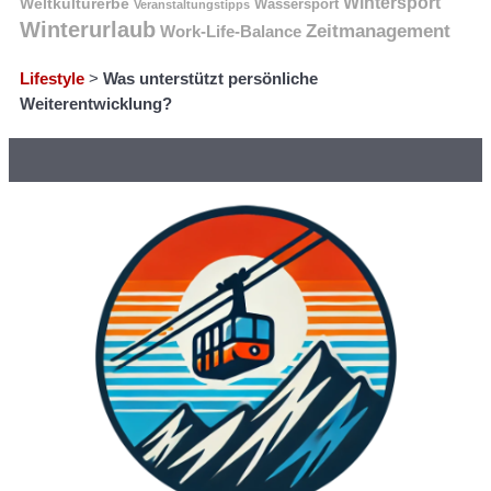
Wintersport
Weltkulturerbe
Wassersport
Veranstaltungstipps
Winterurlaub
Zeitmanagement
Work-Life-Balance
Lifestyle
>
Was unterstützt persönliche
Weiterentwicklung?