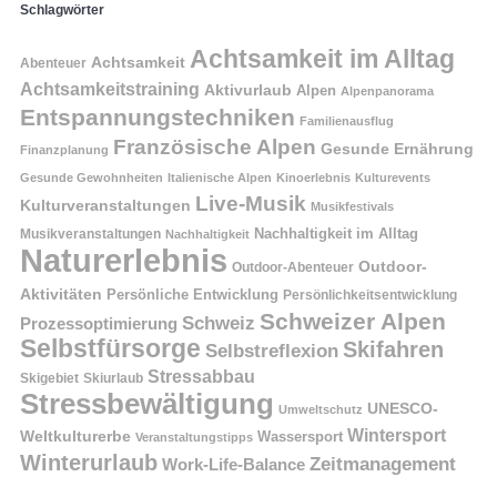
Schlagwörter
Achtsamkeit im Alltag
Achtsamkeit
Abenteuer
Achtsamkeitstraining
Aktivurlaub
Alpen
Alpenpanorama
Entspannungstechniken
Familienausflug
Französische Alpen
Gesunde Ernährung
Finanzplanung
Gesunde Gewohnheiten
Italienische Alpen
Kinoerlebnis
Kulturevents
Live-Musik
Kulturveranstaltungen
Musikfestivals
Nachhaltigkeit im Alltag
Musikveranstaltungen
Nachhaltigkeit
Naturerlebnis
Outdoor-
Outdoor-Abenteuer
Aktivitäten
Persönliche Entwicklung
Persönlichkeitsentwicklung
Schweizer Alpen
Schweiz
Prozessoptimierung
Selbstfürsorge
Skifahren
Selbstreflexion
Stressabbau
Skigebiet
Skiurlaub
Stressbewältigung
UNESCO-
Umweltschutz
Wintersport
Weltkulturerbe
Wassersport
Veranstaltungstipps
Winterurlaub
Zeitmanagement
Work-Life-Balance