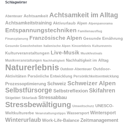
Schlagwörter
Achtsamkeit im Alltag
Achtsamkeit
Abenteuer
Achtsamkeitstraining
Aktivurlaub
Alpen
Alpenpanorama
Entspannungstechniken
Familienausflug
Französische Alpen
Gesunde Ernährung
Finanzplanung
Gesunde Gewohnheiten
Italienische Alpen
Kinoerlebnis
Kulturevents
Live-Musik
Kulturveranstaltungen
Musikfestivals
Nachhaltigkeit im Alltag
Musikveranstaltungen
Nachhaltigkeit
Naturerlebnis
Outdoor-
Outdoor-Abenteuer
Aktivitäten
Persönliche Entwicklung
Persönlichkeitsentwicklung
Schweizer Alpen
Schweiz
Prozessoptimierung
Selbstfürsorge
Skifahren
Selbstreflexion
Stressabbau
Skigebiet
Skiurlaub
Stressbewältigung
UNESCO-
Umweltschutz
Wintersport
Weltkulturerbe
Wassersport
Veranstaltungstipps
Winterurlaub
Zeitmanagement
Work-Life-Balance