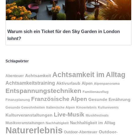
Warum sich ein Ticket für den Sky Garden in London
lohnt?
Schlagwörter
Achtsamkeit im Alltag
Achtsamkeit
Abenteuer
Achtsamkeitstraining
Aktivurlaub
Alpen
Alpenpanorama
Entspannungstechniken
Familienausflug
Französische Alpen
Gesunde Ernährung
Finanzplanung
Gesunde Gewohnheiten
Italienische Alpen
Kinoerlebnis
Kulturevents
Live-Musik
Kulturveranstaltungen
Musikfestivals
Nachhaltigkeit im Alltag
Musikveranstaltungen
Nachhaltigkeit
Naturerlebnis
Outdoor-
Outdoor-Abenteuer