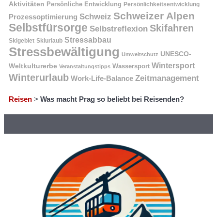
Aktivitäten
Persönliche Entwicklung
Persönlichkeitsentwicklung
Schweizer Alpen
Schweiz
Prozessoptimierung
Selbstfürsorge
Skifahren
Selbstreflexion
Stressabbau
Skigebiet
Skiurlaub
Stressbewältigung
UNESCO-
Umweltschutz
Wintersport
Weltkulturerbe
Wassersport
Veranstaltungstipps
Winterurlaub
Zeitmanagement
Work-Life-Balance
Reisen
>
Was macht Prag so beliebt bei Reisenden?