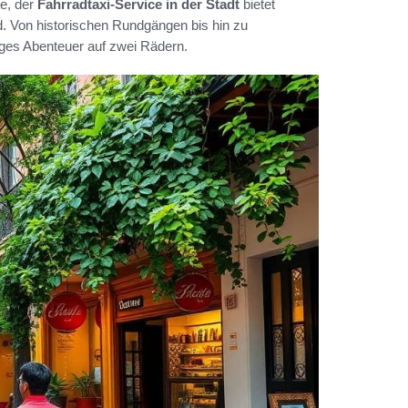
te, der
Fahrradtaxi-Service in der Stadt
bietet
. Von historischen Rundgängen bis hin zu
iges Abenteuer auf zwei Rädern.