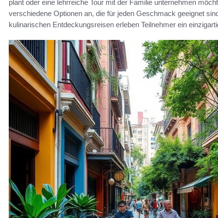
plant oder eine lehrreiche Tour mit der Familie unternehmen möch
verschiedene Optionen an, die für jeden Geschmack geeignet sind
kulinarischen Entdeckungsreisen erleben Teilnehmer ein einzigart