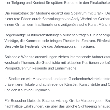
hier Tiefgang und Kontext für spätere Besuche in den Pinakothe
Die Pinakothek der Moderne ergänzt das Spektrum mit Grafik, 
bietet rote Fäden durch Sammlungen von Andy Warhol bis Gerhard
einem Ort, an dem traditionelle und zeitgenössische Kunst Münch
Regelmäßige Kulturveranstaltungen München tragen zur lebendige
Vorträge, die Kammerspiele bringen Theater ins Zentrum. Filmfe
Beispiele für Festivals, die das Jahresprogramm prägen.
Saisonale Wechselausstellungen ziehen internationale Aufmerks
wechseln Themen, die Geschichte mit aktuellen Positionen verk
Perspektiven für Reisende und Einheimische.
In Stadtteilen wie Maxvorstadt und dem Glockenbachviertel ents
präsentieren lokale und aufstrebende Künstler. Kunstmärkte und
und den Kauf von Originalen.
Für Besucher bleibt die Balance wichtig: Große Museen geben Breit
nachhaltige Erfahrungen, die über das übliche Sightseeing hinaus