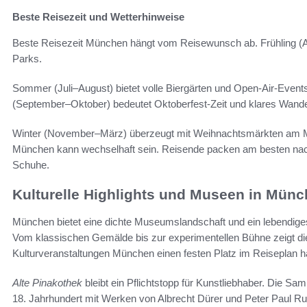
Beste Reisezeit und Wetterhinweise
Beste Reisezeit München hängt vom Reisewunsch ab. Frühling (Ap
Parks.
Sommer (Juli–August) bietet volle Biergärten und Open-Air-Events
(September–Oktober) bedeutet Oktoberfest-Zeit und klares Wande
Winter (November–März) überzeugt mit Weihnachtsmärkten am 
München kann wechselhaft sein. Reisende packen am besten nach
Schuhe.
Kulturelle Highlights und Museen in Mün
München bietet eine dichte Museumslandschaft und ein lebendiges
Vom klassischen Gemälde bis zur experimentellen Bühne zeigt 
Kulturveranstaltungen München einen festen Platz im Reiseplan ha
Alte Pinakothek
bleibt ein Pflichtstopp für Kunstliebhaber. Die S
18. Jahrhundert mit Werken von Albrecht Dürer und Peter Paul Rub