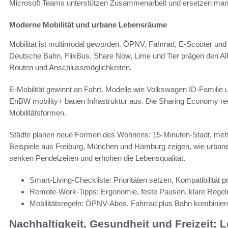
Microsoft Teams unterstützen Zusammenarbeit und ersetzen ma
Moderne Mobilität und urbane Lebensräume
Mobilität ist multimodal geworden. ÖPNV, Fahrrad, E-Scooter und
Deutsche Bahn, FlixBus, Share Now, Lime und Tier prägen den Al
Routen und Anschlussmöglichkeiten.
E-Mobilität gewinnt an Fahrt. Modelle wie Volkswagen ID‑Familie 
EnBW mobility+ bauen Infrastruktur aus. Die Sharing Economy redu
Mobilitätsformen.
Städte planen neue Formen des Wohnens: 15‑Minuten‑Stadt, mehr
Beispiele aus Freiburg, München und Hamburg zeigen, wie urba
senken Pendelzeiten und erhöhen die Lebensqualität.
Smart-Living-Checkliste: Prioritäten setzen, Kompatibilität 
Remote-Work-Tipps: Ergonomie, feste Pausen, klare Regeln 
Mobilitätsregeln: ÖPNV-Abos, Fahrrad plus Bahn kombiniere
Nachhaltigkeit, Gesundheit und Freizeit: 