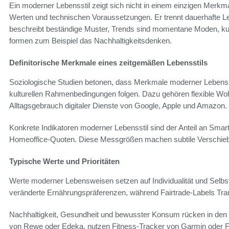
Ein moderner Lebensstil zeigt sich nicht in einem einzigen Merk
Werten und technischen Voraussetzungen. Er trennt dauerhafte Le
beschreibt beständige Muster, Trends sind momentane Moden, kul
formen zum Beispiel das Nachhaltigkeitsdenken.
Definitorische Merkmale eines zeitgemäßen Lebensstils
Soziologische Studien betonen, dass Merkmale moderner Lebenss
kulturellen Rahmenbedingungen folgen. Dazu gehören flexible Woh
Alltagsgebrauch digitaler Dienste von Google, Apple und Amazon.
Konkrete Indikatoren moderner Lebensstil sind der Anteil an Sm
Homeoffice-Quoten. Diese Messgrößen machen subtile Verschiebun
Typische Werte und Prioritäten
Werte moderner Lebensweisen setzen auf Individualität und Selbst
veränderte Ernährungspräferenzen, während Fairtrade-Labels Tran
Nachhaltigkeit, Gesundheit und bewusster Konsum rücken in den 
von Rewe oder Edeka, nutzen Fitness-Tracker von Garmin oder Fi