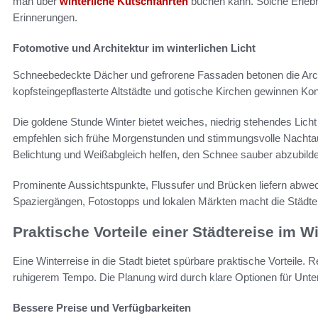
man über
winterliche Kutschfahrten
buchen kann. Solche Erleb
Erinnerungen.
Fotomotive und Architektur im winterlichen Licht
Schneebedeckte Dächer und gefrorene Fassaden betonen die Arch
kopfsteingepflasterte Altstädte und gotische Kirchen gewinnen Kont
Die goldene Stunde Winter bietet weiches, niedrig stehendes Licht
empfehlen sich frühe Morgenstunden und stimmungsvolle Nachtau
Belichtung und Weißabgleich helfen, den Schnee sauber abzubilden
Prominente Aussichtspunkte, Flussufer und Brücken liefern abwec
Spaziergängen, Fotostopps und lokalen Märkten macht die Städte
Praktische Vorteile einer Städtereise im W
Eine Winterreise in die Stadt bietet spürbare praktische Vorteile.
ruhigerem Tempo. Die Planung wird durch klare Optionen für Unterku
Bessere Preise und Verfügbarkeiten