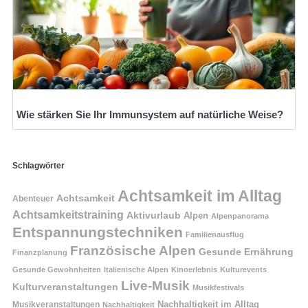
Wie stärken Sie Ihr Immunsystem auf natürliche Weise?
Schlagwörter
Achtsamkeit im Alltag
Achtsamkeit
Abenteuer
Achtsamkeitstraining
Aktivurlaub
Alpen
Alpenpanorama
Entspannungstechniken
Familienausflug
Französische Alpen
Gesunde Ernährung
Finanzplanung
Gesunde Gewohnheiten
Italienische Alpen
Kinoerlebnis
Kulturevents
Live-Musik
Kulturveranstaltungen
Musikfestivals
Nachhaltigkeit im Alltag
Musikveranstaltungen
Nachhaltigkeit