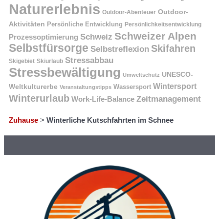
Naturerlebnis
Outdoor-
Outdoor-Abenteuer
Aktivitäten
Persönliche Entwicklung
Persönlichkeitsentwicklung
Schweizer Alpen
Schweiz
Prozessoptimierung
Selbstfürsorge
Skifahren
Selbstreflexion
Stressabbau
Skigebiet
Skiurlaub
Stressbewältigung
UNESCO-
Umweltschutz
Wintersport
Weltkulturerbe
Wassersport
Veranstaltungstipps
Winterurlaub
Zeitmanagement
Work-Life-Balance
Zuhause
>
Winterliche Kutschfahrten im Schnee