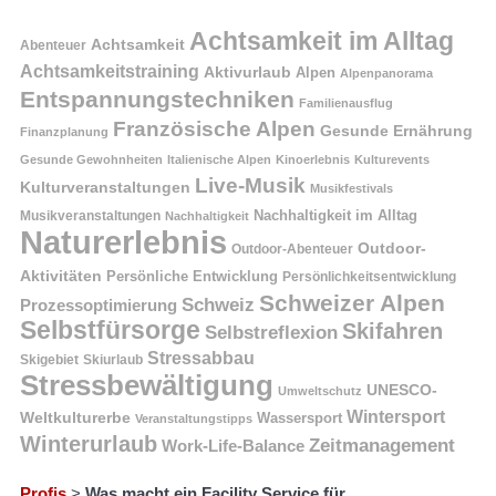
Achtsamkeit im Alltag
Achtsamkeit
Abenteuer
Achtsamkeitstraining
Aktivurlaub
Alpen
Alpenpanorama
Entspannungstechniken
Familienausflug
Französische Alpen
Gesunde Ernährung
Finanzplanung
Gesunde Gewohnheiten
Italienische Alpen
Kinoerlebnis
Kulturevents
Live-Musik
Kulturveranstaltungen
Musikfestivals
Nachhaltigkeit im Alltag
Musikveranstaltungen
Nachhaltigkeit
Naturerlebnis
Outdoor-
Outdoor-Abenteuer
Aktivitäten
Persönliche Entwicklung
Persönlichkeitsentwicklung
Schweizer Alpen
Schweiz
Prozessoptimierung
Selbstfürsorge
Skifahren
Selbstreflexion
Stressabbau
Skigebiet
Skiurlaub
Stressbewältigung
UNESCO-
Umweltschutz
Wintersport
Weltkulturerbe
Wassersport
Veranstaltungstipps
Winterurlaub
Zeitmanagement
Work-Life-Balance
Profis
>
Was macht ein Facility Service für