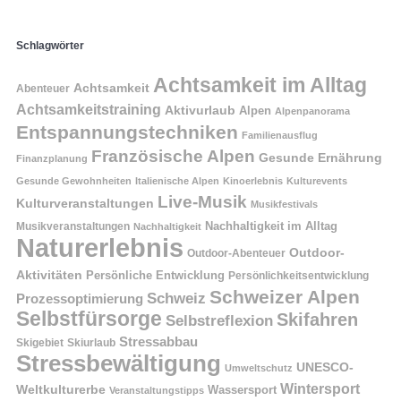
Schlagwörter
Achtsamkeit im Alltag
Achtsamkeit
Abenteuer
Achtsamkeitstraining
Aktivurlaub
Alpen
Alpenpanorama
Entspannungstechniken
Familienausflug
Französische Alpen
Gesunde Ernährung
Finanzplanung
Gesunde Gewohnheiten
Italienische Alpen
Kinoerlebnis
Kulturevents
Live-Musik
Kulturveranstaltungen
Musikfestivals
Nachhaltigkeit im Alltag
Musikveranstaltungen
Nachhaltigkeit
Naturerlebnis
Outdoor-
Outdoor-Abenteuer
Aktivitäten
Persönliche Entwicklung
Persönlichkeitsentwicklung
Schweizer Alpen
Schweiz
Prozessoptimierung
Selbstfürsorge
Skifahren
Selbstreflexion
Stressabbau
Skigebiet
Skiurlaub
Stressbewältigung
UNESCO-
Umweltschutz
Wintersport
Weltkulturerbe
Wassersport
Veranstaltungstipps