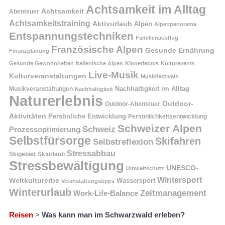
Achtsamkeit im Alltag
Achtsamkeit
Abenteuer
Achtsamkeitstraining
Aktivurlaub
Alpen
Alpenpanorama
Entspannungstechniken
Familienausflug
Französische Alpen
Gesunde Ernährung
Finanzplanung
Gesunde Gewohnheiten
Italienische Alpen
Kinoerlebnis
Kulturevents
Live-Musik
Kulturveranstaltungen
Musikfestivals
Nachhaltigkeit im Alltag
Musikveranstaltungen
Nachhaltigkeit
Naturerlebnis
Outdoor-
Outdoor-Abenteuer
Aktivitäten
Persönliche Entwicklung
Persönlichkeitsentwicklung
Schweizer Alpen
Schweiz
Prozessoptimierung
Selbstfürsorge
Skifahren
Selbstreflexion
Stressabbau
Skigebiet
Skiurlaub
Stressbewältigung
UNESCO-
Umweltschutz
Wintersport
Weltkulturerbe
Wassersport
Veranstaltungstipps
Winterurlaub
Zeitmanagement
Work-Life-Balance
Reisen
>
Was kann man im Schwarzwald erleben?