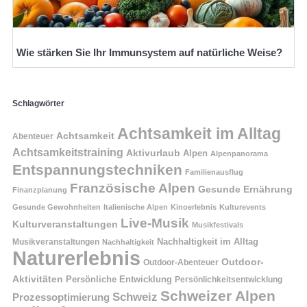
Wie stärken Sie Ihr Immunsystem auf natürliche Weise?
Schlagwörter
Achtsamkeit im Alltag
Achtsamkeit
Abenteuer
Achtsamkeitstraining
Aktivurlaub
Alpen
Alpenpanorama
Entspannungstechniken
Familienausflug
Französische Alpen
Gesunde Ernährung
Finanzplanung
Gesunde Gewohnheiten
Italienische Alpen
Kinoerlebnis
Kulturevents
Live-Musik
Kulturveranstaltungen
Musikfestivals
Nachhaltigkeit im Alltag
Musikveranstaltungen
Nachhaltigkeit
Naturerlebnis
Outdoor-
Outdoor-Abenteuer
Aktivitäten
Persönliche Entwicklung
Persönlichkeitsentwicklung
Schweizer Alpen
Schweiz
Prozessoptimierung