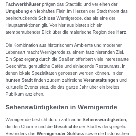
Fachwerkhäuser
prägen das Stadtbild und verleihen der
Umgebung
ein lebhaftes Flair. Im Herzen der Stadt thront das
beeindruckende
Schloss
Wernigerode, das als eine der
Hauptattraktionen gilt. Von hier aus bietet sich ein
atemberaubender Blick über die malerische Region des
Harz
.
Die Kombination aus historischem Ambiente und moderner
Lebensart macht Wernigerode zu einem faszinierenden Ziel.
Ein Spaziergang durch die Straßen offenbart viele interessante
Geschäfte, gemütliche Cafés und einladende Restaurants, in
denen lokale Spezialitäten genossen werden können. In der
bunten Stadt
finden zudem zahlreiche
Veranstaltungen
und
kulturelle Events statt, die das ganze Jahr über ein breites
Publikum anziehen.
Sehenswürdigkeiten in Wernigerode
Wernigerode besticht durch zahlreiche
Sehenswürdigkeiten
,
die den Charme und die
Geschichte
der Stadt widerspiegeln.
Besonders das
Wernigeröder Schloss
sowie die historischen