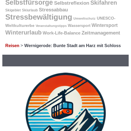
Selbstfürsorge
Skifahren
Selbstreflexion
Stressabbau
Skigebiet
Skiurlaub
Stressbewältigung
UNESCO-
Umweltschutz
Wintersport
Weltkulturerbe
Wassersport
Veranstaltungstipps
Winterurlaub
Zeitmanagement
Work-Life-Balance
Reisen
>
Wernigerode: Bunte Stadt am Harz mit Schloss