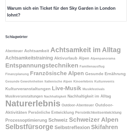
Warum sich ein Ticket für den Sky Garden in London
lohnt?
Schlagwörter
Achtsamkeit im Alltag
Achtsamkeit
Abenteuer
Achtsamkeitstraining
Aktivurlaub
Alpen
Alpenpanorama
Entspannungstechniken
Familienausflug
Französische Alpen
Gesunde Ernährung
Finanzplanung
Gesunde Gewohnheiten
Italienische Alpen
Kinoerlebnis
Kulturevents
Live-Musik
Kulturveranstaltungen
Musikfestivals
Nachhaltigkeit im Alltag
Musikveranstaltungen
Nachhaltigkeit
Naturerlebnis
Outdoor-
Outdoor-Abenteuer
Aktivitäten
Persönliche Entwicklung
Persönlichkeitsentwicklung
Schweizer Alpen
Schweiz
Prozessoptimierung
Selbstfürsorge
Skifahren
Selbstreflexion