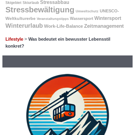
Stressabbau
Skigebiet
Skiurlaub
Stressbewältigung
UNESCO-
Umweltschutz
Wintersport
Weltkulturerbe
Wassersport
Veranstaltungstipps
Winterurlaub
Zeitmanagement
Work-Life-Balance
Lifestyle
>
Was bedeutet ein bewusster Lebensstil
konkret?