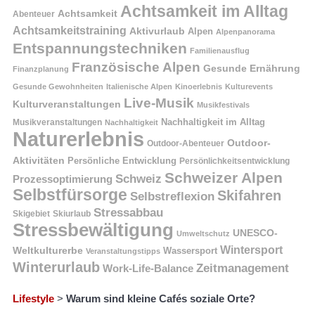
Achtsamkeit im Alltag
Achtsamkeit
Abenteuer
Achtsamkeitstraining
Aktivurlaub
Alpen
Alpenpanorama
Entspannungstechniken
Familienausflug
Französische Alpen
Gesunde Ernährung
Finanzplanung
Gesunde Gewohnheiten
Italienische Alpen
Kinoerlebnis
Kulturevents
Live-Musik
Kulturveranstaltungen
Musikfestivals
Nachhaltigkeit im Alltag
Musikveranstaltungen
Nachhaltigkeit
Naturerlebnis
Outdoor-
Outdoor-Abenteuer
Aktivitäten
Persönliche Entwicklung
Persönlichkeitsentwicklung
Schweizer Alpen
Schweiz
Prozessoptimierung
Selbstfürsorge
Skifahren
Selbstreflexion
Stressabbau
Skigebiet
Skiurlaub
Stressbewältigung
UNESCO-
Umweltschutz
Wintersport
Weltkulturerbe
Wassersport
Veranstaltungstipps
Winterurlaub
Zeitmanagement
Work-Life-Balance
Lifestyle
>
Warum sind kleine Cafés soziale Orte?