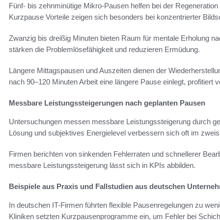
Fünf- bis zehnminütige Mikro-Pausen helfen bei der Regeneratio
Kurzpause Vorteile zeigen sich besonders bei konzentrierter Bilds
Zwanzig bis dreißig Minuten bieten Raum für mentale Erholung n
stärken die Problemlösefähigkeit und reduzieren Ermüdung.
Längere Mittagspausen und Auszeiten dienen der Wiederherstellu
nach 90–120 Minuten Arbeit eine längere Pause einlegt, profitiert 
Messbare Leistungssteigerungen nach geplanten Pausen
Untersuchungen messen messbare Leistungssteigerung durch gepl
Lösung und subjektives Energielevel verbessern sich oft im zweist
Firmen berichten von sinkenden Fehlerraten und schnellerer Bear
messbare Leistungssteigerung lässt sich in KPIs abbilden.
Beispiele aus Praxis und Fallstudien aus deutschen Unterne
In deutschen IT-Firmen führten flexible Pausenregelungen zu weni
Kliniken setzten Kurzpausenprogramme ein, um Fehler bei Schich