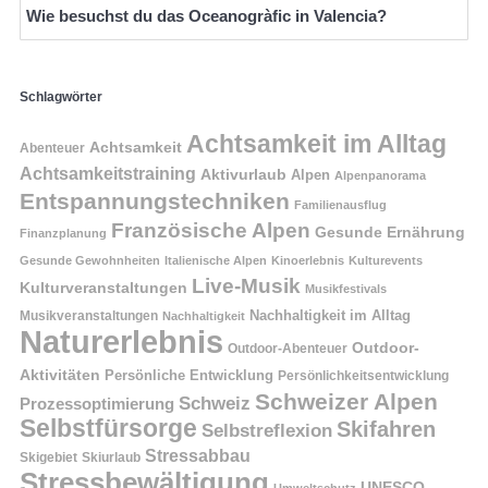
Wie besuchst du das Oceanogràfic in Valencia?
Schlagwörter
Achtsamkeit im Alltag
Achtsamkeit
Abenteuer
Achtsamkeitstraining
Aktivurlaub
Alpen
Alpenpanorama
Entspannungstechniken
Familienausflug
Französische Alpen
Gesunde Ernährung
Finanzplanung
Gesunde Gewohnheiten
Italienische Alpen
Kinoerlebnis
Kulturevents
Live-Musik
Kulturveranstaltungen
Musikfestivals
Nachhaltigkeit im Alltag
Musikveranstaltungen
Nachhaltigkeit
Naturerlebnis
Outdoor-
Outdoor-Abenteuer
Aktivitäten
Persönliche Entwicklung
Persönlichkeitsentwicklung
Schweizer Alpen
Schweiz
Prozessoptimierung
Selbstfürsorge
Skifahren
Selbstreflexion
Stressabbau
Skigebiet
Skiurlaub
Stressbewältigung
UNESCO-