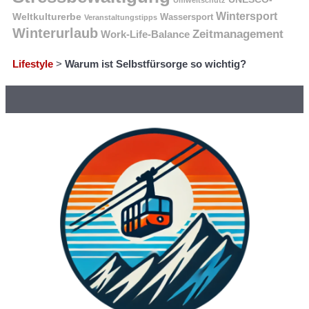
Umweltschutz
Wintersport
Weltkulturerbe
Wassersport
Veranstaltungstipps
Winterurlaub
Zeitmanagement
Work-Life-Balance
Lifestyle
>
Warum ist Selbstfürsorge so wichtig?