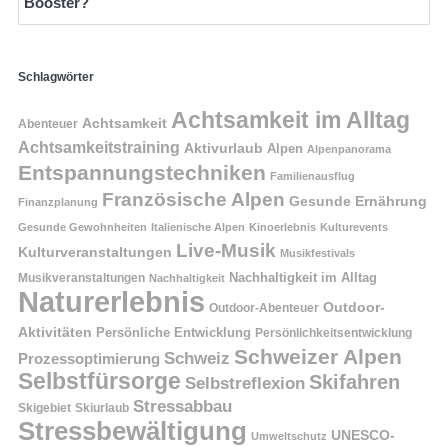
Booster?
Schlagwörter
Achtsamkeit im Alltag
Achtsamkeit
Abenteuer
Achtsamkeitstraining
Aktivurlaub
Alpen
Alpenpanorama
Entspannungstechniken
Familienausflug
Französische Alpen
Gesunde Ernährung
Finanzplanung
Gesunde Gewohnheiten
Italienische Alpen
Kinoerlebnis
Kulturevents
Live-Musik
Kulturveranstaltungen
Musikfestivals
Nachhaltigkeit im Alltag
Musikveranstaltungen
Nachhaltigkeit
Naturerlebnis
Outdoor-
Outdoor-Abenteuer
Aktivitäten
Persönliche Entwicklung
Persönlichkeitsentwicklung
Schweizer Alpen
Schweiz
Prozessoptimierung
Selbstfürsorge
Skifahren
Selbstreflexion
Stressabbau
Skigebiet
Skiurlaub
Stressbewältigung
UNESCO-
Umweltschutz